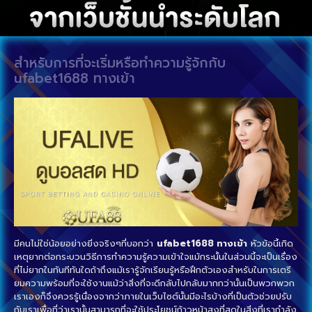
สำหรับการที่จะเริ่มหรือทำความรู้จักกับ
ufabet1688 ทางเข้า
มีคนไม่ใช่น้อยอย่างยิ่งจริงๆที่บอกว่า
ufabet1688 ทางเข้า
หัวข้อนี้เกิด
เหตุยากต่อกระบวนวิธีการทำความรู้ความเข้าใจแม้กระนั้นในส่วนนี้จะเป็นเรื่อง
ที่ไม่ยากในทันทีทันใดถ้าถึงแม้เรารู้จักเรียนรู้หรือฝึกตัวเองสำหรับในการเตรี
ยมความพร้อมที่จะใช้งานแม้ว่าสิ่งที่จะดีกลับไปกลับมากกว่านั้นเป็นพวกพวก
เราเองก็จึงควรรู้เนื่องจากว่าภายในเว็บไซต์นั้นมีอะไรบ้างที่เป็นตัวช่วยปรับ
กับเราเพื่อที่ว่าเรานั้นสามารถที่จะใช้ประโยชน์ก้าวหน้าสูงที่สุดในสิ่งที่เรากำลัง