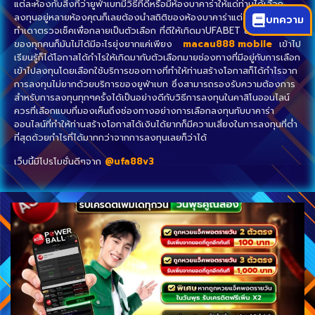
แต่ละห้องกับสิ่งที่ว่ายูฟ่าเบทมีวิธีที่ดีหรือมีห้องบาคาร่าให้แด่ท่านได้เลือก
ลงทุนอยู่หลายห้องคุณก็เลยต้องนำสถิติของห้องบาคาร่าแต่ละห้องเยอะระ
บทความ
ทำเดาตรวจเช็คเพื่อกลายเป็นตัวเลือก ที่ดีให้เกิดมาUFABET ช่วยโอกาสที่ดี
ของทุกคนก็มันไม่ได้มีอะไรยุ่งยากแค่เพียง
macau888 mobile
เข้าไป
เรียนรู้ก็ได้โอกาสได้กำไรให้เกิดมากับตัวเลือกมายช่องทางที่มีอยู่กับการเลือก
เข้าไปลงทุนโดยเลือกใช้บริการของทางที่ทำให้ท่านสร้างโอกาสก็ได้กำไรจาก
การลงทุนไม่ยากด้วยบริการของยูฟ่าเบท ซึ่งสามารถรองรับความต้องการ
สำหรับการลงทุนทุกๆครั้งได้เป็นอย่างดีกับวิธีการลงทุนในคาสิโนออนไลน์
ควรที่เลือกแบบที่มองเห็นถึงช่องทางอย่างการเลือกลงทุนกับบาคาร่า
ออนไลน์ที่ทำให้ท่านสร้างโอกาสได้เงินได้ยากก็มีความเสี่ยงในการลงทุนที่ต่ำ
ที่สุดด้วยกำไรที่ได้มากกว่าจากการลงทุนเลยก็ว่าได้
เว็บนี้มีโปรโมชั่นดีๆจาก
@ufa88v3