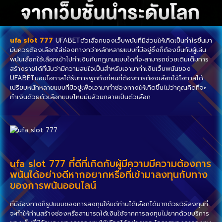
ufa slot 777
UFABETตัวเลือกของเว็บพนันที่มีส่วนให้เกิดเป็นกำไรขึ้นมา
มันควรต้องเลือกใส่ช่องทางกว่าหลักหลายแบบที่มีอยู่ซึ่งก็ต้องขึ้นกับผู้เล่น
พนันเลือกใช้เลือกเข้าไปทำเงินกับกฎเกมแบบใดที่จะสามารถช่วยเติมเต็มการ
สร้างรายได้ที่นับว่ามีความสนใจเป็นสำหรับเอามาทำเงินเว็บพนันของ
UFABETมอบโอกาสได้รับการพูดถึงที่คนที่ต้องการต้องเลือกใช้โอกาสได้
เปรียบหนักหลายแบบที่มีอยู่เพื่อเอามาทำช่องทางให้เกิดขึ้นไม่ว่าคุณคิดที่จะ
ทำเงินด้วยตัวเลือกแบบไหนมันล้วนกลายเป็นตัวเลือก
ufa slot 777 ที่ดีที่เกิดกับผู้มีความมีความต้องการ
พนันได้อย่างดีหากอยากหรือที่เข้ามาลงทุนกับทาง
ของการพนันออนไลน์
ที่มีช่องทางก็รูปแบบของการลงทุนให้แด่ท่านได้เลือกได้มากด้วยวิธีลงทุนที่
จะทำให้ท่านสร้างช่องหรือสามารถได้เงินใช้จากการลงทุนไม่ยากด้วยบริการ