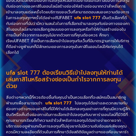
ของเว็บที่มีลักษณะของการลงทุนให้เลือกได้อย่างเยอะโอกาสของการลงทุน
กับช่องทางของคาสิโนออนไลน์สร้างช่องให้สร้างช่องมากกว่าสำหรับการ
เข้ามาลงทุนแต่ละครั้งโดยบริการของเว็บที่สามารถตอบสนองความต้องการ
ในการลงทุนทุกๆครั้งได้อย่างดีUFABET
ufa slot 777
เป็นตัวเลือกที่ดี
กับช่องทางที่นับว่ามีความสนใจในการที่เลือกเข้ามาลงทุนกับช่องทางของคา
สิโนออนไลน์สามารถเลือกรูปแบบของการลงทุนหรือทำให้ท่านสร้างช่องใน
การเป็นกำไรจากการลงทุนไม่ยากด้วยการที่คุณต้องควร ศึกษา
เรียนUFABET ซึ่งเป็นการเลือกเข้าไปลงทุนกับเว็บที่มีมาตรฐานการให้บริการ
ที่ดีอย่างยูฟ่าเบทก็มีลักษณะของการลงทุนในคาสิโนออนไลน์ให้แก่คุณได้
เลือกได้
ufa slot 777 ต้องเรียนวิธีเข้าไปลงทุนให้ท่านได้
เล่นคาสิโนหรือสร้างช่องเป็นกำไรจากการลงทุน
ด้วย
สิ่งต่างๆพวกนี้ที่ควรต้องขึ้นกับคุณจำเป็นควรเลือกที่จะสมัครเป็นสมาชิกยู
ฟ่าเบทเพื่อสามารถเข้า
ufa slot 777
ไปลงทุนได้อย่างสะดวกสบายกับ
ช่องทางต่างๆของคาสิโนที่มีให้ท่านได้เลือกลงทุนอย่างการที่คุณมีความรู้สึก
ยินดีหรือเห็นถึงช่องทางในการเลือกเข้าไปลงทุนกับบาคาร่าออนไลน์ก็มีวิธีที่
คุณสามารถเรียนก็ทำความเข้าใจสำหรับการลงทุนได้อย่างง่ายดายจาก
บริการของยูฟ่าเบทเป็นการลงทุนที่ไม่ยุ่งยากไม่มีความซับซ้อนแค่เพียงคุณ
ควรมีความละเอียดถี่ถ้วนในการศึกษาวิจัยสถิติข้อมูลต่างๆของห้องบาคาร่า