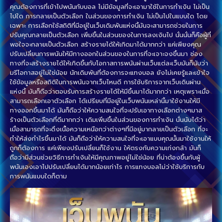
คุณต้องการที่เข้าไปพนันกับบอล ไม่มีข้อมูลที่จะเอามาใช้ในการทำเงิน ไม่เป็น
ไปใด การกลายเป็นตัวเลือก ในส่วนของการทำเงิน ไม่เป็นไปในแบบใด โดย
เฉพาะ การเลือกใช้สถิติที่มีอยู่ในเว็บเดิมพันแห่งนี้มันจะสามารถช่วยในการ
ปรับคุณกลายเป็นตัวเลือก เพิ่มขึ้นในส่วนของในการลงเงินไป นั่นนั่นก็คือผู้ที่
พอใจจะกลายเป็นตัวเลือก สร้างรายได้ให้เกิดมาได้มากกว่า แค่เพียงคุณ
ปรับเปลี่ยนการพนันให้มีทางออกในส่วนของในการที่จะเจาะจงขึ้นมา ช่อง
ทางที่จะสร้างรายได้ให้เกิดขึ้นกับโอกาสการพนันผ่านเว็บแต่ละเว็บมันก็นับว่า
มรีโอกาสอยู่ไม่ใช่น้อย นักเดิมพันที่ต้องการจะแทงบอล ยังไม่เคยรู้และเข้าใจ
ใช้ข้อมูลหรือสถิติในการพนันจากเว็บไหนดี การใช้บริการจากเว็บเดินผ่าน
แห่งนี้ มันก็ถือว่าตอบรับการสร้างรายได้ให้มีขึ้นมาได้มากกว่า เหตุเพราะเมื่อ
สามารถเลือกเอาตัวเลือก ได้เปรียบที่มีอยู่ในเว็บพนันเหล่านี้มาใช้งานให้มี
ทางออกขึ้นมาได้ มันก็ถือว่าให้ความสนใจที่จะปรับเอาทางเลือกต่างๆมาส
ร้างเป็นตัวเลือกที่ดีมากกว่า เดิมเพิ่มขึ้นในส่วนของการทำเงิน นั่นนับได้ว่า
เมื่อสามารถที่จะดึงเนื้อความเหนือกว่าต่างๆที่มีอยู่มากลายเป็นตัวเลือก ที่จะ
ทำให้ส่งกำไรขึ้นมาได้ มันก็ถือว่าให้ความสนใจที่จะเอาแบบคุณนั้นมาใช้งานให้
ถูกก็ต้องการ แค่เพียงปรับเปลี่ยนก็ใช้งาน ให้ตรงกับความเก่งกล้า มันก็
ถือว่ามีส่วนช่วยวิธีการทำเงินให้มีคุณภาพอยู่ไม่ใช่น้อย ที่น่าต้องขึ้นกับผู้
พนันเองเอาไปปรับเปลี่ยนได้มากน้อยเท่าไร การแทงบอลไม่ว่าใช้บริการกับ
การพนันแบบใดก็ตาม