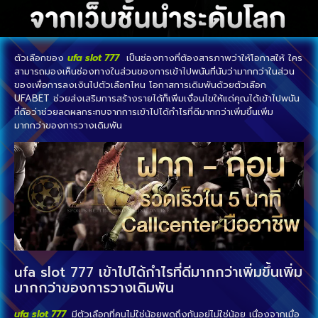
ตัวเลือกของ
ufa slot 777
เป็นช่องทางที่ต้องสารภาพว่าให้โอกาสให้ ใคร
สามารถมองเห็นช่องทางในส่วนของการเข้าไปพนันที่นับว่ามากกว่าในส่วน
ของเพื่อการลงเงินไปตัวเลือกไหน โอกาสการเดิมพันด้วยตัวเลือก
UFABET ช่วยส่งเสริมการสร้างรายได้ก็เพิ่มเงื่อนไขให้แด่คุณได้เข้าไปพนัน
ที่ถือว่าช่วยลดผลกระทบจากการเข้าไปได้กำไรที่ดีมากกว่าเพิ่มขึ้นเพิ่ม
มากกว่าของการวางเดิมพัน
ufa slot 777 เข้าไปได้กำไรที่ดีมากกว่าเพิ่มขึ้นเพิ่ม
มากกว่าของการวางเดิมพัน
ufa slot 777
มีตัวเลือกที่คนไม่ใช่น้อยพูดถึงกันอยู่ไม่ใช่น้อย เนื่องจากเมื่อ