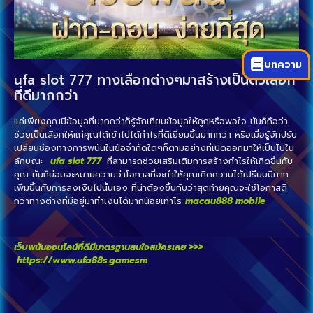
บทความ
ufa slot 777 ทางเลือกต่างๆมาสร้างเป็นตัวเลือก
ที่ดีมากกว่า
แค่เพียงคุณมีข้อมูลที่มากกว่าก็รู้จักเทียบข้อมูลให้ถูกหรือพอใจ มันก็ถือว่า
ช่วยเป็นเลือกให้แก่คุณได้เข้าไปได้กำไรที่ดีเยี่ยมขึ้นมากกว่า หรือเมื่อรู้จักปรับ
เปลี่ยนช่องทางการพนันในข้อจำกัดใดๆก็ตามอย่างที่เปิดออกมาให้เป็นไปใน
ลักษณะ
ufa slot 777
ที่สามารถช่วยเสริมเติมการสร้างกำไรให้เกิดขึ้นกับ
คุณ มันก็ย่อมจะหมายความว่าโอกาสที่จะทำให้คุณเกิดความได้เปรียบมีมาก
เพิ่มขึ้นกับการลงเงินไปนั้นเอง ที่น่าต้องขึ้นกับว่าสุดท้ายคุณจะใช้โอกาสดี
กว่าทางต่างที่มีอยู่มาทำเงินได้มากน้อยเท่าไร
macau888 mobile
เว็บพนันออนไลน์ที่ดีมีมาตรฐานสนใจสมัครเลย >>>
https://www.ufa88s.gamesm