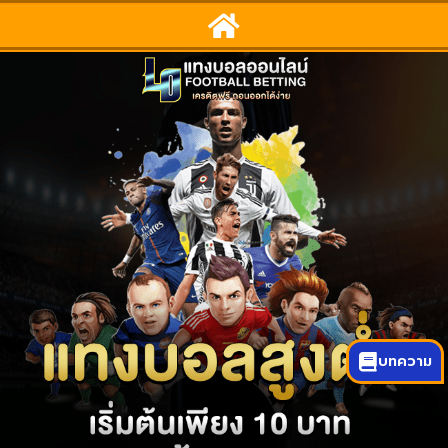
บทความ