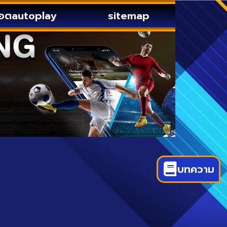
็อตautoplay
sitemap
บทความ