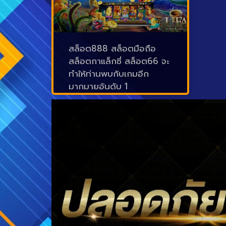
สล็อต888 สล็อตมือถือ
สล็อตกาแล็กซี่ สล็อต66 จะ
ทำให้ท่านพบกับเกมอีก
มากมายอันดับ 1