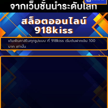
สล็อตออนไลน์
918kiss
เดิมพันคาสิโนทุกรูปแบบ ที่ 918kiss เริ่มต้นฝากเงิน 100
บาท เท่านั้น