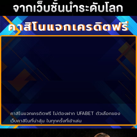
คาสิโนแจกเครดิตฟรี
คาสิโนแจกเครดิตฟรี ไม่ต้องฝาก UFABET ตัวเลือกของ
เว็บคาสิโนที่น่าลุ้น ในทุกครั้งที่เข้าเล่น