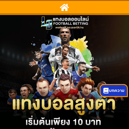
บทความ