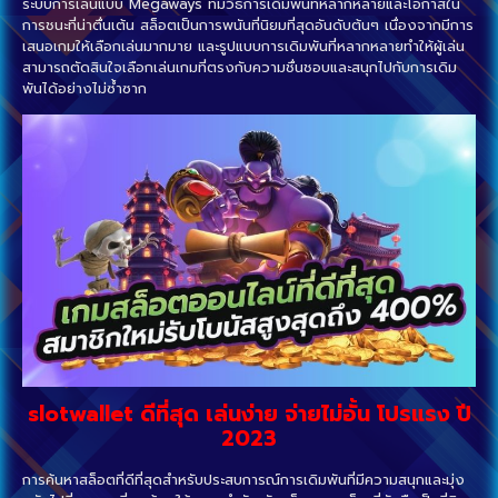
ระบบการเล่นแบบ Megaways ที่มีวิธีการเดิมพันที่หลากหลายและโอกาสใน
การชนะที่น่าตื่นเต้น สล็อตเป็นการพนันที่นิยมที่สุดอันดับต้นๆ เนื่องจากมีการ
เสนอเกมให้เลือกเล่นมากมาย และรูปแบบการเดิมพันที่หลากหลายทำให้ผู้เล่น
สามารถตัดสินใจเลือกเล่นเกมที่ตรงกับความชื่นชอบและสนุกไปกับการเดิม
พันได้อย่างไม่ซ้ำซาก
slotwallet
ดีที่สุด เล่นง่าย จ่ายไม่อั้น โปรแรง ปี
2023
การค้นหาสล็อตที่ดีที่สุดสำหรับประสบการณ์การเดิมพันที่มีความสนุกและมุ่ง