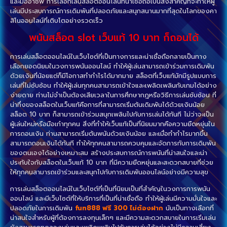
และมืออาชีพ การเลือกเล่นสล็อตออนไลน์ที่น่าเชื่อถือเป็นสิ่งสำคัญที่จะทำให้ผู้
เล่นมีประสบการณ์การเดิมพันที่ปลอดภัยและสนุกสนานมากที่สุดในโลกของคา
สิโนออนไลน์ที่เติบโตอย่างรวดเร็ว
พนันสล็อต slot เว็บแท้ 10 บาท ก็ถอนได้
การเล่นสล็อตออนไลน์ในเว็บไซต์ที่เป็นทางการและน่าเชื่อถือกลายเป็นทาง
เลือกยอดนิยมในวงการพนันออนไลน์ ทำให้ผู้เล่นสามารถเข้าร่วมการเดิมพัน
ด้วยเงินที่น้อยแต่ก็มีโอกาสทำกำไรได้มากมาย สล็อตที่เว็บแท้มักมีรูปแบบการ
เล่นที่ไม่ซับซ้อน ทำให้ผู้เล่นทุกคนสามารถเข้าใจและเพลิดเพลินกับเกมได้อย่าง
ง่ายดาย ท่านไม่จำเป็นต้องเสียเวลาในการศึกษากฎหรือวิธีการเล่นซับซ้อน ที่
น่าทึ่งของสล็อตในเว็บแท้คือการที่สามารถเริ่มต้นเดิมพันได้ด้วยเงินน้อย
สล็อต 10 บาท ก็สามารถเข้าร่วมสนุกเพลินไปกับการเล่นได้ทันที ไม่ว่าจะเป็น
ผู้เล่นใหม่หรือมือเก๋าทุกคน สิ่งที่ทำให้เว็บแท้เป็นที่นิยมมากคือความยืดหยุ่นใน
การถอนเงิน ท่านสามารถเริ่มต้นพนันด้วยเงินน้อย และเมื่อทำกำไรมากขึ้น
สามารถถอนเงินได้ทันที ทำให้ทุกคนสามารถควบคุมและจัดการกับการเดิมพัน
ของตนเองได้อย่างเหมาะสม สร้างประสบการณ์การพนันที่น่าสนใจและน่า
ประทับใจกับสล็อตในเว็บแท้ 10 บาท ที่มีความยืดหยุ่นและสะดวกสบายที่ช่วย
ให้ทุกคนสามารถเข้าร่วมและสนุกไปกับการเดิมพันออนไลน์อย่างมีความสุข
การเล่นสล็อตออนไลน์ในเว็บไซต์ที่เป็นที่นิยมเป็นที่สำคัญในวงการการพนัน
ออนไลน์ และมีเว็บไซต์ที่ให้บริการที่เป็นที่น่าเชื่อถือ ทำให้ผู้เล่นมีความมั่นใจและ
ปลอดภัยในการเดิมพัน
fun888 ฟรี 300 ไม่ต้องฝาก
นับเป็นทางเลือกที่
น่าสนใจสำหรับผู้ที่ต้องการลงทุนเล็กๆ และมีความสะดวกสบายในการเริ่มเล่น