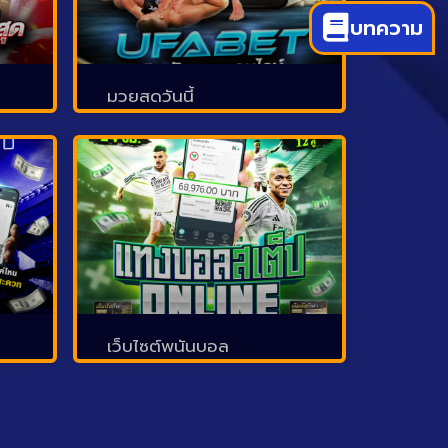
บทความ
มวยสดวันนี้
เว็บไซต์พนันบอล