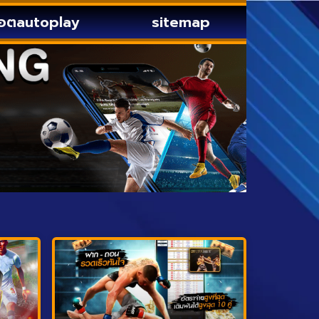
็อตautoplay
sitemap