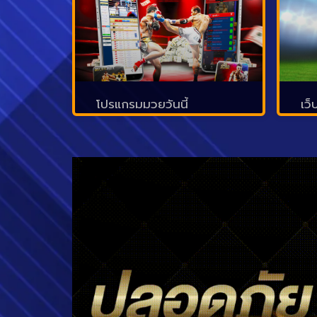
โปรแกรมมวยวันนี้
เว