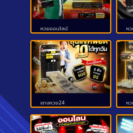
หวยออนไลน์
หว
แทงหวย24
หว