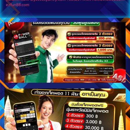
ezfun88.com