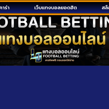
คาร่า
เว็บแทงบอลยอดฮิต
สล