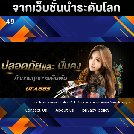
49
รวมข่าวสาร วงการพนัน คาสิโนออนไลน์ สล็อต แทงบอล
บาคาร่า ufabet
อัพเดทข่าวสารทุกวัน 24 
Contact Us
About us
privacy policy