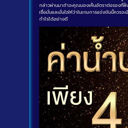
กล่าวผ่านมาถ้าจะคุณมองเห็นอัตราต่อรองที่ฝั่ง
เชื่อมั่นและมั่นใจให้ว่าในเกมการแข่งขันนี้ควร
กำไรได้อย่างดี