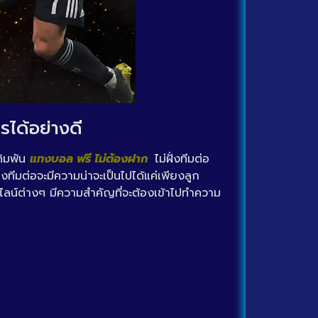
ได้อย่างดี
ดิมพัน
แทงบอล ฟรี ไม่ต้องฝาก
ไม่ฝั่งทีมต่อ
งทีมต่อจะมีความน่าจะเป็นไปได้แค่เพียงลูก
อนไลน์ต่างๆ มีความสำคัญที่จะต้องเข้าไปทำความ