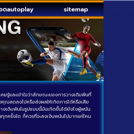
็อตautoplay
sitemap
เคยรู้และเข้าใจว่าลักษณะของการวางเดิมพันที่
งคุณลดลงไปหรือส่งผลให้เกิดการได้หรือเสีย
ดิมพันในรูปแบบนี้มันเกิดขึ้นได้ยังไงผู้พนัน
ในทุกครั้งใด ก็ควรที่จะลงเงินพนันไปมากแค่ไหน