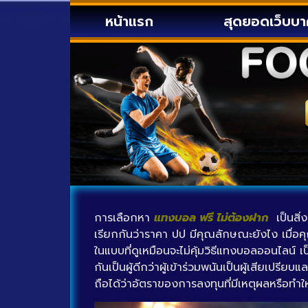
หน้าแรก
สุดยอดเว็บบา
การเลือกหา
แทงบอล ฟรี ไม่ต้องฝาก
เป็นสิ่ง
เรียกกันว่าราคา ปป มีคุณลักษณะยังไง เมื่อ
ในแบบที่ดูเหมือนจะไม่คุ้มวิธีแทงบอลออนไลน์ 
กันเป็นผู้ดีกว่าผู้เข้าร่วมพนันเป็นผู้เสียเป
ถือได้ว่าอัตราของการลงทุนที่มีเหตุผลหรือทำ