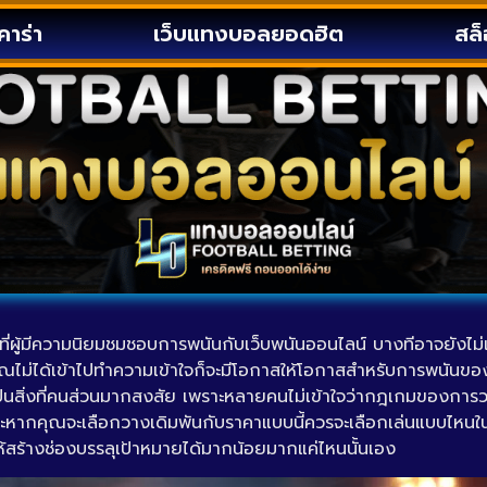
คาร่า
เว็บแทงบอลยอดฮิต
สล
ที่ผู้มีความนิยมชมชอบการพนันกับเว็บพนันออนไลน์ บางทีอาจยังไม่
คุณไม่ได้เข้าไปทำความเข้าใจก็จะมีโอกาสให้โอกาสสำหรับการพนันขอ
เป็นสิ่งที่คนส่วนมากสงสัย เพราะหลายคนไม่เข้าใจว่ากฎเกมของการวางเ
รียบและหากคุณจะเลือกวางเดิมพันกับราคาแบบนี้ควรจะเลือกเล่นแบบไหน
ให้สร้างช่องบรรลุเป้าหมายได้มากน้อยมากแค่ไหนนั้นเอง