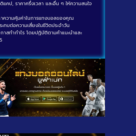
ดิแคป, ราคาครึ่งเวลา และอื่น ๆ ให้ความสนใจ
หาความคุ้มค่าในการแทงบอลของคุณ
ระทบต่อความเสี่ยงในชีวิตประจำวัน
มีโอกาสทำกำไร โดยปฏิบัติตามคำแนะนำและ
5