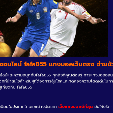
อนไลน์ fafa855 แทงบอลเว็บตรง จ่ายชั
์และความสนุกกับfafa855 ทุกสิ่งที่คุณต้องรู้ การแทงบอลออนไลน
วเลือกที่น่าสนใจสำหรับผู้ที่ต้องการลุ้นโชคและทดลองความโดดเด่น
้เกี่ยวกับ fafa855
วามนิยมในประเทศไทยและต่างประเทศ
เว็บแทงบอลดีที่สุด
มันให้บริก