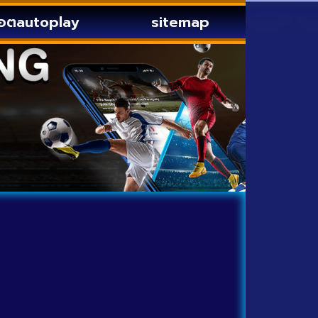
็อตautoplay
sitemap