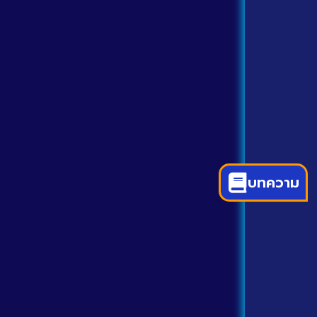
บทความ