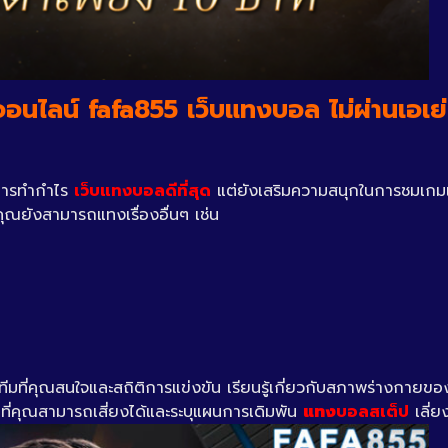
นไลน์ fafa855 เว็บแทงบอล ไม่ผ่านเอเย
นการทำกำไร
เว็บแทงบอลดีที่สุด
แต่ยังเสริมความสนุกในการชมเกมและ
ุณยังสามารถแทงเรื่องอื่นๆ เช่น
ับทีมที่คุณสนใจและสถิติการแข่งขัน เรียนรู้เกี่ยวกับสภาพร่างกาย
ที่คุณสามารถเสี่ยงได้และระบุแผนการเดิมพัน
แทง
บอลสเต็ป
เลี่ย