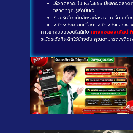
เลือกตลาด: ใน Fafa855 มีหลายตลาด
ตลาดที่คุณรู้สึกมั่นใจ
เรียนรู้เกี่ยวกับอัตราต่อรอง: เปรียบเ
ระมัดระวังความเสี่ยง: ระมัดระวังและอย
การแทงบอลออนไลน์กับ
แทงบอลออนไลน์ f
ระมัดระวังที่ระลึกไว้ข้างต้น คุณสามารถเพล