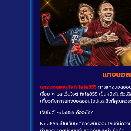
แทงบอลอ
แทงบอลออนไลน์ fafa855
การแทงบอลออนไลน
เรื่อย ๆ และเว็บไซต์ fafa855 เป็นหนึ่งในตั
เกี่ยวกับการแทงบอลออนไลน์และสิ่งที่คุณควรรู
เว็บไซต์ Fafa855 คืออะไร?
Fafa855 เป็นเว็บไซต์การพนันออนไลน์ที่มีค
น่าสนใจ โดยมีระบบที่ปลอดภัยและน่าเชื่อถือ