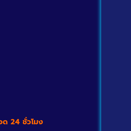
ลอด 24 ชั่วโมง