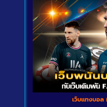
เว็บแทงบอล ที