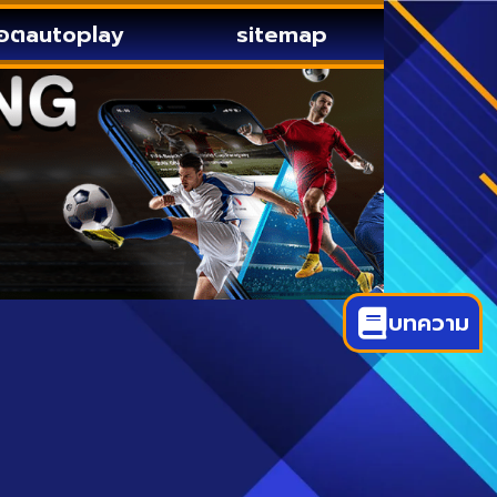
็อตautoplay
sitemap
บทความ