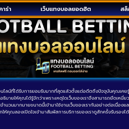
คาร่า
เว็บแทงบอลยอดฮิต
สล
นไลน์ที่ได้รับการยอมรับมากที่สุดแล้วตั้งแต่อดีตถึงปัจจุบันคุณเคยรู้
ธิบายให้คุณได้รู้จักว่าเพราะเหตุใดเว็บของเราจึงสามารถยึดเหนี่ยวจิ
ป็นจำนวนมากมายขนาดนี้เข้ามาใช้งานเว็บของเรากันอย่างต่อเนื่องแ
อยากให้คุณลองเปิดใจเข้ามาสัมผัสการบริการของเราดูสักครั้งรับรองไ