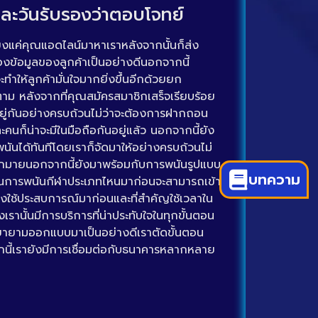
แต่ละวันรับรองว่าตอบโจทย์
พียงแค่คุณแอดไลน์มาหาเราหลังจากนั้นก็ส่ง
กป้องข้อมูลของลูกค้าเป็นอย่างดีนอกจากนี้
ให้ลูกค้ามั่นใจมากยิ่งขึ้นอีกด้วยยก
ตาม หลังจากที่คุณสมัครสมาชิกเสร็จเรียบร้อย
นอยู่กันอย่างครบถ้วนไม่ว่าจะต้องการฝากถอน
นก็น่าจะมีในมือถือกันอยู่แล้ว นอกจากนี้ยัง
นันได้ทันทีโดยเราก็จัดมาให้อย่างครบถ้วนไม่
มากมายนอกจากนี้ยังมาพร้อมกับการพนันรูปแบบ
บทความ
การณ์ในการพนันกีฬาประเภทไหนมาก่อนจะสามารถเข้า
้องใช้ประสบการณ์มาก่อนและที่สำคัญใช้เวลาใน
รานั้นมีการบริการที่น่าประทับใจในทุกขั้นตอน
งพยายามออกแบบมาเป็นอย่างดีเราตัดขั้นตอน
กนี้เรายังมีการเชื่อมต่อกับธนาคารหลากหลาย