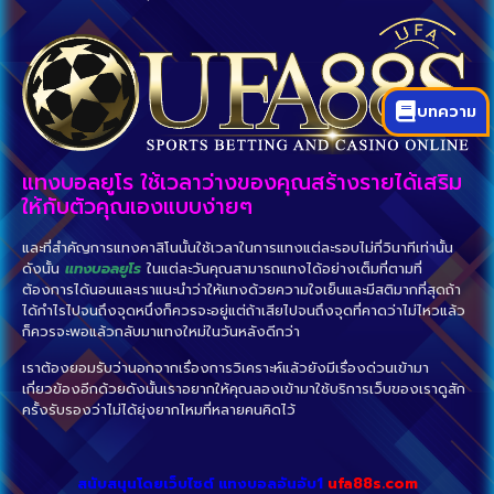
บทความ
แทงบอลยูโร ใช้เวลาว่างของคุณสร้างรายได้เสริม
ให้กับตัวคุณเองแบบง่ายๆ
และที่สำคัญการแทงคาสิโนนั้นใช้เวลาในการแทงแต่ละรอบไม่กี่วินาทีเท่านั้น
ดังนั้น
แทงบอลยูโร
ในแต่ละวันคุณสามารถแทงได้อย่างเต็มที่ตามที่
ต้องการได้นอนและเราแนะนำว่าให้แทงด้วยความใจเย็นและมีสติมากที่สุดถ้า
ได้กำไรไปจนถึงจุดหนึ่งก็ควรจะอยู่แต่ถ้าเสียไปจนถึงจุดที่คาดว่าไม่ไหวแล้ว
ก็ควรจะพอแล้วกลับมาแทงใหม่ในวันหลังดีกว่า
เราต้องยอมรับว่านอกจากเรื่องการวิเคราะห์แล้วยังมีเรื่องด่วนเข้ามา
เกี่ยวข้องอีกด้วยดังนั้นเราอยากให้คุณลองเข้ามาใช้บริการเว็บของเราดูสัก
ครั้งรับรองว่าไม่ได้ยุ่งยากไหมที่หลายคนคิดไว้
สนับสนุนโดยเว็บไซต์ แทงบอลอันอับ1
ufa88s.com