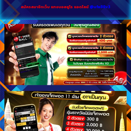
สมัครสมาชิกเว็บ แทงบอลยูโร แอดไลน์
@ufa88v3