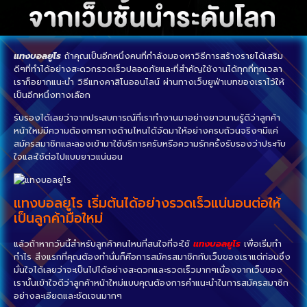
แทงบอลยูโร
ถ้าคุณเป็นอีกหนึ่งคนที่กำลังมองหาวิธีการสร้างรายได้เสริม
ดีๆที่ทำได้อย่างสะดวกรวดเร็วปลอดภัยและที่สำคัญใช้งานได้ทุกที่ทุกเวลา
เราก็อยากแนะนำ วิธีแทงคาสิโนออนไลน์ ผ่านทางเว็บยูฟ่าเบทของเราไว้ให้
เป็นอีกหนึ่งทางเลือก
รับรองได้เลยว่าจากประสบการณ์ที่เราทำงานมาอย่างยาวนานรู้ดีว่าลูกค้า
หน้าใหม่มีความต้องการทางด้านไหนได้จัดมาให้อย่างครบถ้วนจริงๆมีแค่
สมัครสมาชิกและลองเข้ามาใช้บริการครับหรือความรักครั้งรับรองว่าประทับ
ใจและใช้ต่อไปแบบยาวแน่นอน
แทงบอลยูโร เริ่มต้นได้อย่างรวดเร็วแน่นอนต่อให้
เป็นลูกค้ามือใหม่
แล้วถ้าหากวันนี้สำหรับลูกค้าคนไหนที่สนใจที่จะใช้
แทงบอลยูโร
เพื่อเริ่มทำ
กำไร สิ่งแรกที่คุณต้องทำนั่นก็คือการสมัครสมาชิกกับเว็บของเราแต่ก่อนซึ่ง
มั่นใจได้เลยว่าจะเป็นไปได้อย่างสะดวกและรวดเร็วมากๆเนื่องจากเว็บของ
เรานั้นเข้าใจดีว่าลูกค้าหน้าใหม่แบบคุณต้องการคำแนะนำในการสมัครสมาชิก
อย่างละเอียดและชัดเจนมากๆ