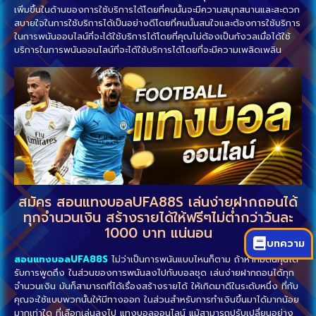
เพิ่มขึ้นในด้านของการใช้บริการได้โดยที่คนนั้นจะมีความสนุกสนานและสะดวก
สบายใจในการใช้บริการได้เป็นอย่างดีโดยที่คนนั้นสนใจและต้องการใช้บริการ
ในการพนันออนไลน์ที่จะได้ใช้บริการได้โดยที่คุณไม่ต้องเป็นกังวลเมื่อได้ใช้
บริการในการพนันออนไลน์ที่จะได้ใช้บริการได้โดยที่จะมีความเพลิดเพลิน
สมัคร สอนแทงบอลUFA88S เล่นง่ายฝากถอนได้
ทุกจำนวนเงิน สร้างรายได้ให้ฟรีๆไม่ต่ำกว่าวันละ
1000 บาท แน่นอน
บทความ
สอนแทงบอลUFA88S
ไม่ว่าเป็นการพนันแบบไหนก็ตาม ถ้าหากมีต้นทุนได้
รับการพูดถึง ในส่วนของการพนันลงไปกับบอลชุด เล่นง่ายฝากถอนได้ทุก
จำนวนเงิน มันก็สามารถที่ได้เรื่องสร้างรายได้ ให้เกิดมาดีในระดับหนึ่ง ที่กับ
คุณจะใช้แบบพวกนั้นให้มีทางออก ในส่วนสำหรับการทำเงินขึ้นมาได้มากน้อย
มากเท่าใด ที่เลือกเล่นลงไป แทงบอลออนไลน์ แม้สามารถปรับเปลี่ยนอย่าง