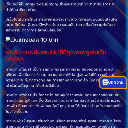
เว็บไซต์ที่เป็นความหวังอันยิ่งใหญ่ สำหรับสมาชิกที่ได้เข้ามาใช้บริการ จะ
ทำให้สมาชิกทุกท่าน
มีเว็บไซต์ในการให้บริการเพื่อการสร้างรายได้จากการเล่นพนันออนไลน์ได้
อย่างดีเยี่ยม เพียงแค่มีพลังแห่งความมุ่งมั่น ในการที่จะมีความตั้งใจจะ
สร้างรายได้จากการเล่นพนันออนไลน์
พบกับเกมพนันออนไลน์ที่มีคุณภาพสูงในเว็บ
ufabet
ทางเข้า ufabet เป็นการสร้าง ความหลากหลาย ของช่องทาง เข้าใช้
บริการ เพื่อเป็นการอำนวย ความสะดวกให้กับ ผู้เล่นพนันที่มีความรู้ และ
ความเข้าใจ ที่แตกต่างกัน คือ การสร้างความรวดเร็ว ในการใช้งานให้กับผู้
บทความ
เข้าร่วมพนันทุกคน ได้อย่างดีเยี่ยม
ทางเข้า ufabet เป็นโอกาสที่ดี ของผู้เข้าร่วมพนัน ทุกคนอย่างชัดเจน กับ
ทางเข้าเล่น ยูฟ่าเบท ซึ่งเป็นช่องทางต่างๆ ในการเข้าถึงเว็บ และก็การวาง
เดิมพัน กับเกมการเดิมพันออนไลน์ ทุกรูปแบบได้เป็นประจำ สม่ำเสมอทุกครั้ง
ไม่ว่าจะเป็นเกม
การเดิมพัน ในรูปแบบกีฬาต่างๆ หรือเกมการเดิมพันในรูปแบบต่างๆ ที่มีการ
ถ่ายทอดสด ผ่านคาสิโนออนไลน์ ยูฟ่าเบท ที่ถูกรวมไว้เยอะๆ เพื่อเป็นการ