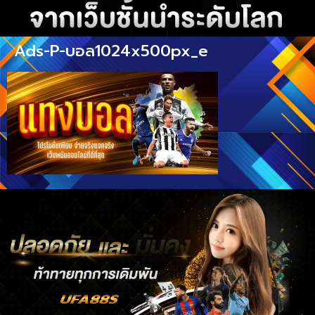
Ads-P-บอล1024x500px_e