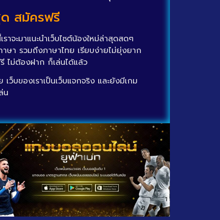
สุด สมัครฟรี
นี้เราจะมาแนะนำเว็บไซต์น้องใหม่ล่าสุดสดๆ
ายภาษา รวมถึงภาษาไทย เรียบง่ายไม่ยุ่งยาก
รี ไม่ต้องฝาก ก็เล่นได้แล้ว
เลย เว็บของเราเป็นเว็บแจกจริง และยังมีเกม
ล่น