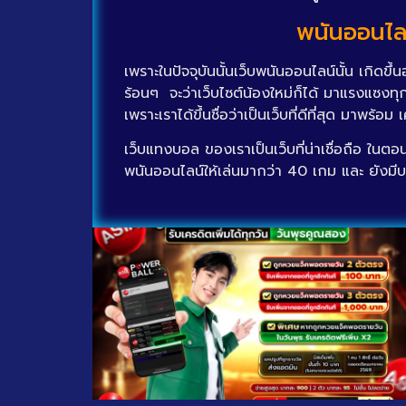
พนันออนไลน์
เพราะในปัจจุบันนั้นเว็บพนันออนไลน์นั้น เกิดขึ
ร้อนๆ จะว่าเว็บไซต์น้องใหม่ก็ได้ มาแรงแซงท
เพราะเราได้ขึ้นชื่อว่าเป็นเว็บที่ดีที่สุด มาพ
เว็บแทงบอล ของเราเป็นเว็บที่น่าเชื่อถือ ในตอน
พนันออนไลน์ให้เล่นมากว่า 40 เกม และ ยังมีบ