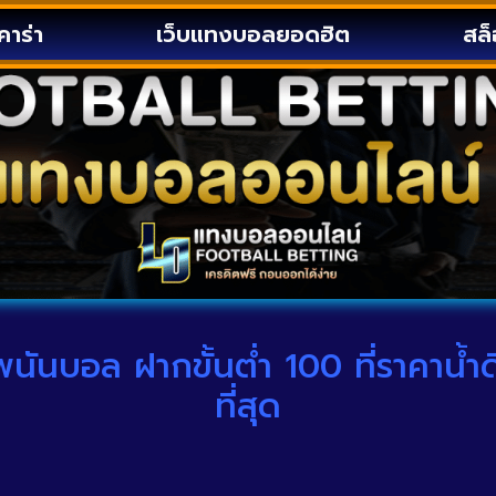
คาร่า
เว็บแทงบอลยอดฮิต
สล
นันบอล ฝากขั้นต่ำ 100 ที่ราคาน้ำดี
ที่สุด