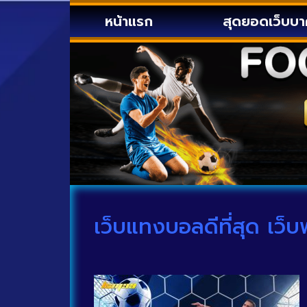
หน้าแรก
สุดยอดเว็บบา
เว็บแทงบอลดีที่สุด เว็บพ