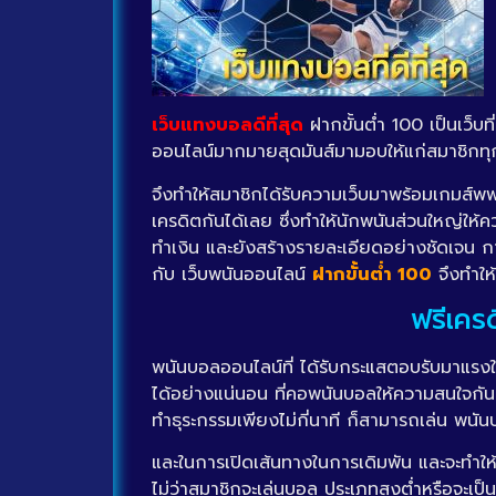
เว็บแทงบอลดีที่สุด
ฝากขั้นต่ำ 100 เป็นเว็บท
ออนไลน์มากมายสุดมันส์มามอบให้แก่สมาชิกทุ
จึงทำให้สมาชิกได้รับความเว็บมาพร้อมเกมส์พ
เครดิตกันได้เลย ซึ่งทำให้นักพนันส่วนใหญ่ใ
ทำเงิน และยังสร้างรายละเอียดอย่างชัดเจน ก
กับ เว็บพนันออนไลน์
ฝากขั้นต่ำ 100
จึงทำให
ฟรีเครด
พนันบอลออนไลน์ที่ ได้รับกระแสตอบรับมาแรงในต
ได้อย่างแน่นอน ที่คอพนันบอลให้ความสนใจกัน
ทำธุระกรรมเพียงไม่กี่นาที ก็สามารถเล่น พนั
และในการเปิดเส้นทางในการเดิมพัน และจะทำให้
ไม่ว่าสมาชิกจะเล่นบอล ประเภทสูงต่ำหรือจะเ