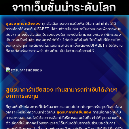
สูตรบาคาร่าเฮียสอง
ทุกตัวเลือกของการเดิมพัน มีโอกาสทำกำไรได้ดี
การเลือกใช้งานกับUFABET มีส่วนช่วยเป็นอันมากในส่วนของเพื่อการพนัน
มันจะ กลายเป็นตัวเลือกในส่วนของในการพนันที่สามารถจะช่วย ให้ใครมอง
เห็นทางเลือกในส่วนของการได้กำไร ได้อย่างตั้งใจกับโปรโมชั่นที่มีการเปิด
ออกมาต้นทุนการเดิมพันที่เราเลือกรับได้จากเว็บเดิมพันUFABET ที่ไปใช้งาน
ที่อาจต้องรับสารภาพว่า ช่วงท้าย มันนับว่ามอบโอกาสให้
สูตรบาคาร่าเฮียสอง ท่านสามารถทำเงินได้ง่ายๆ
จากการลงทุน
ที่คุณเห็นถึงช่องทางที่ได้เงินจากการลงทุนไม่ยากในทุกๆครั้งคุณก็เลยต้อง
วิเคราะห์หรือให้ความเอาใจใส่กับ
สูตรบาคาร่าเฮียสอง
การเลือกลงทุนกับ
การแทงบอลออนไลน์ด้วยการเลือกใช้บริการของเว็บที่จะทำให้คุณกลายเป็น
ตัวเลือกขึ้นในทุกๆครั้งเพราะเวลานี้เว็บที่เปิดให้บริการในส่วนของในการ
ลงทุนมีเพิ่มมากกว่าเมื่ออยากเห็นทางเลือก แค่เพียงเลือก UFABETที่จะใช้ใน