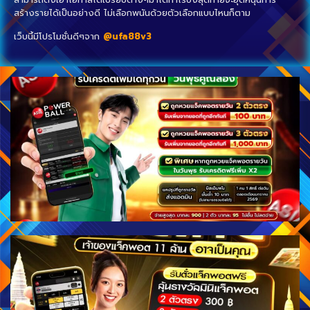
สร้างรายได้เป็นอย่างดี ไม่เลือกพนันด้วยตัวเลือกแบบไหนก็ตาม
เว็บนี้มีโปรโมชั่นดีๆจาก
@ufa88v3