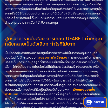
ลัษณะของการลงทุนแต่ละครั้งว่าการลงทุนกับเว็บที่ตามมาตรฐานในการให้
บริการทุกๆครั้งจะกลายเป็นตัวเลือกให้คุณสร้างช่องได้เงินจากการลงทุนไม่
ยากหรือมีวิธีในส่วนของในการลงทุนที่ดีเว็บที่จะใช้ในลัษณะของการลงทุน
แต่ละครั้งหรือตอนนี้เว็บที่เปิดให้บริการในส่วนของเพื่อการลงทุนมากกว่าให้
นักลงทุนเยอะมากๆเลือกใช้เพื่อการลงทุน
สูตรบาคาร่าเฮียสอง การเลือก UFABET ทำให้คุณ
กลับกลายเป็นตัวเลือก กำไรที่ไม่ยาก
เป็นโอกาสในส่วนของการลงทุนที่มากช่องทางไม่เป็นการลงทุนแทงบอล
ออนไลน์กับลักษณะของ
สูตรบาคาร่าเฮียสอง
การแทงบอลเต็งการแทง
บอลสเต็ป การแทงบอลสูงต่ำหรือแบบอื่นๆที่จะทำให้คุณกลับกลายเป็นตัว
เลือก ได้เงินไม่ยากจากโปรโมชั่นดีไม่เป็นเครดิตเงินฟรี เงินลองเล่น หรือ
การได้แทงบอลฟรีก็จะกับจำนวนเงินที่คุณฝากเข้าระบบหรือเป็นไปตามกฎ
กติกาของเว็บที่คุณเลือกใช้ในการลงทุนให้กลายเป็นตัวเลือก เพิ่มมากกว่า
จากการนำโปรโมชั่นต่างๆมาใช้ให้คุ้มหรือสามารถสร้างกำไรให้ได้โดย
สม่ำเสมอในทุกๆครั้งช่วงท้าย ควรต้องขึ้นอยู่กับตัวเราเองว่าคิดเลือกพนัน
ด้วยตอนเลือกแบบไหนที่มีอยู่ในเว็บพนันโดยเฉพาะ
เว็บแทงบอลขั้น
ต่ํา10บาท
การดึงมันเป็นสิ่งที่เหนือกว่าที่มีอยู่ในเว็บบอลมาทำเงินเป็นไปใน
ด้านไหนโดยเฉพาะเมื่อเลือกใช้งานกับเว็บพนันของยูฟ่าเบท เว็บแทงบอลที่มี
บทความ
โปรโมชั่นซึ่งให้ความช่วยเหลือการทำกำไรให้เกิดขึ้นมาในแต่ละตัวเลือกที่
สามารถดึงเอาโอกาสได้เปรียบต่างๆมาได้กำไรซึ่งสุดท้ายจะอุดหนุนการ