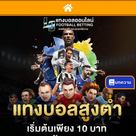
บทความ