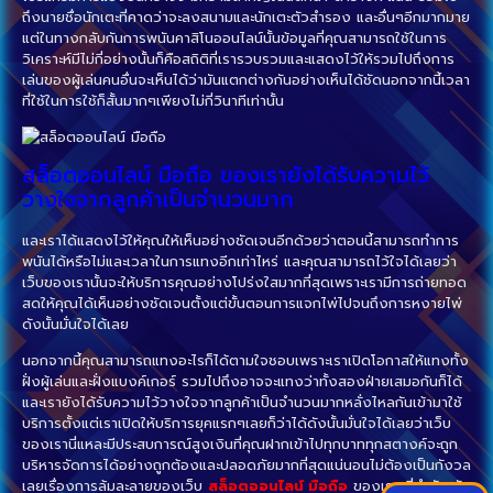
ถึงนายชื่อนักเตะที่คาดว่าจะลงสนามและนักเตะตัวสำรอง และอื่นๆอีกมากมาย
แต่ในทางกลับกันการพนันคาสิโนออนไลน์นั้นข้อมูลที่คุณสามารถใช้ในการ
วิเคราะห์มีไม่กี่อย่างนั้นก็คือสถิติที่เรารวบรวมและแสดงไว้ให้รวมไปถึงการ
เล่นของผู้เล่นคนอื่นจะเห็นได้ว่ามันแตกต่างกันอย่างเห็นได้ชัดนอกจากนี้เวลา
ที่ใช้ในการใช้ก็สั้นมากๆเพียงไม่กี่วินาทีเท่านั้น
สล็อตออนไลน์ มือถือ ของเรายังได้รับความไว้
วางใจจากลูกค้าเป็นจำนวนมาก
และเราได้แสดงไว้ให้คุณให้เห็นอย่างชัดเจนอีกด้วยว่าตอนนี้สามารถทำการ
พนันได้หรือไม่และเวลาในการแทงอีกเท่าไหร่ และคุณสามารถไว้ใจได้เลยว่า
เว็บของเรานั้นจะให้บริการคุณอย่างโปร่งใสมากที่สุดเพราะเรามีการถ่ายทอด
สดให้คุณได้เห็นอย่างชัดเจนตั้งแต่ขั้นตอนการแจกไพ่ไปจนถึงการหงายไพ่
ดังนั้นมั่นใจได้เลย
นอกจากนี้คุณสามารถแทงอะไรก็ได้ตามใจชอบเพราะเราเปิดโอกาสให้แทงทั้ง
ฝั่งผู้เล่นและฝั่งแบงค์เกอร์ รวมไปถึงอาจจะแทงว่าทั้งสองฝ่ายเสมอกันก็ได้
และเรายังได้รับความไว้วางใจจากลูกค้าเป็นจำนวนมากหลั่งไหลกันเข้ามาใช้
บริการตั้งแต่เราเปิดให้บริการยุคแรกๆเลยก็ว่าได้ดังนั้นมั่นใจได้เลยว่าเว็บ
ของเรานี่แหละมีประสบการณ์สูงเงินที่คุณฝากเข้าไปทุกบาททุกสตางค์จะถูก
บริหารจัดการได้อย่างถูกต้องและปลอดภัยมากที่สุดแน่นอนไม่ต้องเป็นกังวล
เลยเรื่องการล้มละลายของเว็บ
สล็อตออนไลน์ มือถือ
ของเรา ที่สำคัญยัง