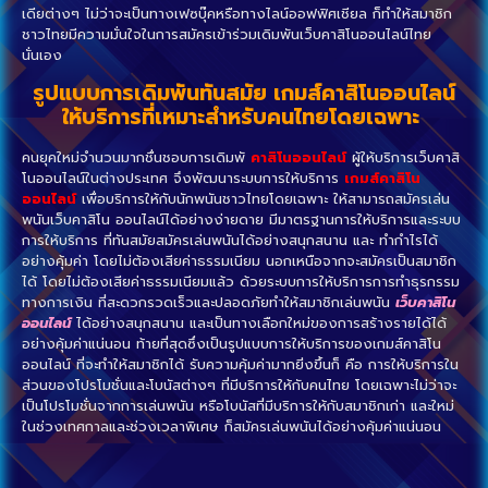
เดียต่างๆ ไม่ว่าจะเป็นทางเฟซบุ๊คหรือทางไลน์ออฟฟิศเชียล ก็ทำให้สมาชิก
ชาวไทยมีความมั่นใจในการสมัครเข้าร่วมเดิมพันเว็บคาสิโนออนไลน์ไทย
นั่นเอง
รูปแบบการเดิมพันทันสมัย เกมส์คาสิโนออนไลน์
ให้บริการที่เหมาะสำหรับคนไทยโดยเฉพาะ
คนยุคใหม่จำนวนมากชื่นชอบการเดิมพั
คาสิโนออนไลน์
ผู้ให้บริการเว็บคาสิ
โนออนไลน์ในต่างประเทศ จึงพัฒนาระบบการให้บริการ
เกมส์คาสิโน
ออนไลน์
เพื่อบริการให้กับนักพนันชาวไทยโดยเฉพาะ ให้สามารถสมัครเล่น
พนันเว็บคาสิโน ออนไลน์ได้อย่างง่ายดาย มีมาตรฐานการให้บริการและระบบ
การให้บริการ ที่ทันสมัยสมัครเล่นพนันได้อย่างสนุกสนาน และ ทำกำไรได้
อย่างคุ้มค่า โดยไม่ต้องเสียค่าธรรมเนียม นอกเหนือจากจะสมัครเป็นสมาชิก
ได้ โดยไม่ต้องเสียค่าธรรมเนียมแล้ว ด้วยระบบการให้บริการการทำธุรกรรม
ทางการเงิน ที่สะดวกรวดเร็วและปลอดภัยทำให้สมาชิกเล่นพนัน
เว็บคาสิโน
ออนไลน์
ได้อย่างสนุกสนาน และเป็นทางเลือกใหม่ของการสร้างรายได้ได้
อย่างคุ้มค่าแน่นอน ท้ายที่สุดซึ่งเป็นรูปแบบการให้บริการของเกมส์คาสิโน
ออนไลน์ ที่จะทำให้สมาชิกได้ รับความคุ้มค่ามากยิ่งขึ้นก็ คือ การให้บริการใน
ส่วนของโปรโมชั่นและโบนัสต่างๆ ที่มีบริการให้กับคนไทย โดยเฉพาะไม่ว่าจะ
เป็นโปรโมชั่นจากการเล่นพนัน หรือโบนัสที่มีบริการให้กับสมาชิกเก่า และใหม่
ในช่วงเทศกาลและช่วงเวลาพิเศษ ก็สมัครเล่นพนันได้อย่างคุ้มค่าแน่นอน