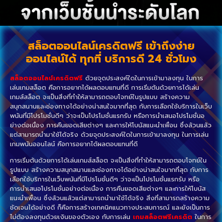
สล็อตออนไลน์เครดิตฟรี เข้าถึงง่าย
ออนไลน์ได้ ทุกที่ บริการดี 24 ชั่วโมง
สล็อตออนไลน์เครดิตฟรี
ด้วยจุดประสงค์ใดในการเข้ามาลงทุน ในการ
เล่นเกมสล็อต คือการอยากได้ผลตอบแทนที่ดี การเริ่มต้นด้วยการได้เล่น
เกมส์สล็อต จะเป็นสิ่งที่ทำให้สามารถตอบโจทย์ในรูปแบบ สร้างความ
สนุกสนานและช่องทางได้อย่างน่าสนใจมากที่สุด กับการเลือกใช้บริการในเว็บ
พนันที่มีโปรโมชั่นดีๆ ว่าจะเป็นโปรโมชั่นแรกรับ หรือการนำเสนอโปรโมชั่นอ
ย่างต่อเนื่อง การคืนยอดเสียต่างๆ และการให้โบนัสแนะนำเพื่อน ซึ่งล้วนแล้ว
แต่สามารถนำมาใช้ได้จริง ด้วยจุดประสงค์ใดในการเข้ามาลงทุน ในการเล่น
เกมพนันออนไลน์ คือการอยากได้ผลตอบแทนที่ดี
การเริ่มต้นด้วยการได้เล่นเกมส์สล็อต จะเป็นสิ่งที่ทำให้สามารถตอบโจทย์ใน
รูปแบบ สร้างความสนุกสนานและช่องทางได้อย่างน่าสนใจมากที่สุด กับการ
เลือกใช้บริการในเว็บพนันที่มีโปรโมชั่นดีๆ ว่าจะเป็นโปรโมชั่นแรกรับ หรือ
การนำเสนอโปรโมชั่นอย่างต่อเนื่อง การคืนยอดเสียต่างๆ และการให้โบนัส
แนะนำเพื่อน ซึ่งล้วนแล้วแต่สามารถนำมาใช้ได้จริง สิ่งที่สามารถสร้างความ
ชัดเจนได้อย่างดี ก็คือการสร้างเทคนิคแนวทางประสบการณ์ และยังเป็นการ
ไม่ต้องลงทุนด้วยเงินของตัวเอง กับการเล่น
เกมสล็อตฟรีเครดิต
ในการ