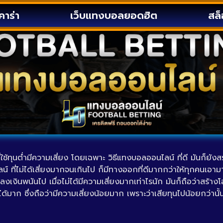
คาร่า
เว็บแทงบอลยอดฮิต
สล
ใช้ทุนต่ำมีความเสี่ยง โดยเฉพาะ วิธีแทงบอลออนไลน์ ที่ดี มันก็ย
์ ที่ไม่ได้เสี่ยงมากจนเกินไป ก็มีทางออกที่ดีมากกว่าให้ทุกคนเอา
งเงินพนันไป เมื่อไม่ได้มีความเสี่ยงมากเท่าไรนัก มันก็ถือว่าสร้าง
มาก ซึ่งถือว่ามีความเสี่ยงน้อยมาก เพราะว่าเสียทุนไปน้อยกว่านั้