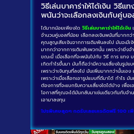
วิธีเล่นบาคาร่าให้ได้เงิน วิธี
พนันว่าจะเลือกลงเงินกับคู่บอ
ได้มากน้อยเพียงใด
วิธีเล่นบาคาร่าให้ได้เงิน
จำนวนคู่บอลที่น้อย เลือกลงเงินพนันที่มากกว่า 
คุณสูญเสียเงินจากการเดิมพันลงไป มันจะมีเงินท
มากกว่าจากการเดิมพันพวกนั้น เพราะว่ายิ่งจำ
ขณะนี้ เมื่อเลือกที่จะพนันไปกับ วิธี การ แทง 
เกิดกำไรขึ้นมา มันก็ถือว่ามีความเสี่ยงในรูปแ
เพราะว่าเงินทุนที่ลงไป มันเพิ่มมากกว่านั้นเอง
เพราะว่าเมื่อเลือกเอารูปแบบที่ดีมาได้ กำไร มั
ต้องการที่จะแบกรับความเสี่ยงใดได้บ้าง เพื่
โอกาสที่คุณจะได้มันกลับมาเช่นเดียวกันกับจำน
เอามาลงทุน
โปรพิเศษสุดๆ กดรับเลยเครดิตฟรี 100 เพ