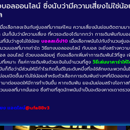
แทงบอลออนไลน์ ซึ่งนับว่ามีความเสี่ยงไม่ใช่น้อ
ล
เมื่อเลือกลงเงินกับคู่บอลที่มากแค่ไหน ความเสี่ยงมันย่อมติดตามม
มันก็นับว่ามีความเสี่ยง ที่ควรจะต้องได้มากกว่า การเดิมพันกับบอลที
ี่นับว่าสูงไม่ใช่น้อย
บอลสเต็ป10
เมื่อเลือกพนันไปกับจำนวนคู่บ
นวนบอลที่มากเท่าใด วิธีแทงบอลออนไลน์ กับบอล จะยิ่งสร้างความเสี
บอล ออนไลน์ ด้วยบอลน้อยคู่ ถึงจะเลือกเพิ่มค่าการเดิมพันไว้ที่สูง เพ
บบที่เหมาะ ก็แค่การเดิมพันด้วยเงินในจำนวนที่สูง
วิธีเล่นบาคาร่าให้ไ
 มันก็ถือว่ามีส่วนให้มีกำไรเกิดขึ้นดีในระดับหนึ่งที่จะใช้ลักษณะพวก
นย่อมเปิดขึ้นมาไม่ใช่น้อยสำหรับตัวเลือกการเดิมพันต่างๆที่เปิดออกมา
อเอามาต่อยอดให้มีการทำเงินขึ้น หากเดิมพัน ยอะมันย่อมสร้างโอกา
วนบอลที่มากนั่นเอง ซึ่งท้ายที่สุดนักพนันจำเป็นจะต้องคาดเดาตรวจเ
ียง แอดไลน์
@ufa88v3