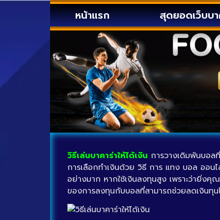
หน้าแรก
สุดยอดเว็บบา
วิธีเล่นบาคาร่าให้ได้เงิน
การวางเดิมพันบอลที่
การเลือกทำเงินด้วย วิธี การ แทง บอล ออนไลน
อย่างมาก หากใช้เงินลงทุนสูง เพราะว่ายิ่งคุณล
ของการลงทุนกับบอลที่สามารถช่วยลดเงินทุนได้