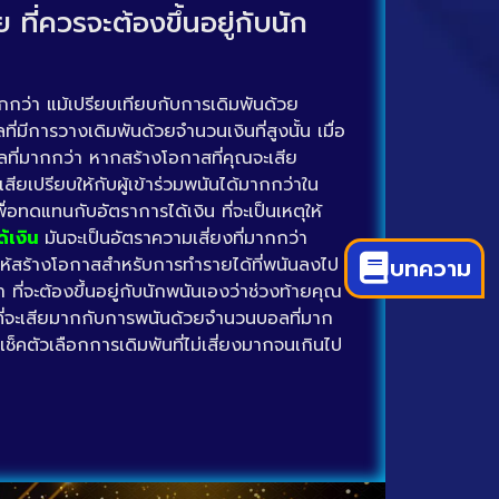
ย ที่ควรจะต้องขึ้นอยู่กับนัก
ากกว่า แม้เปรียบเทียบกับการเดิมพันด้วย
่มีการวางเดิมพันด้วยจำนวนเงินที่สูงนั้น เมื่อ
อลที่มากกว่า หากสร้างโอกาสที่คุณจะเสีย
ยเปรียบให้กับผู้เข้าร่วมพนันได้มากกว่าใน
ื่อทดแทนกับอัตราการได้เงิน ที่จะเป็นเหตุให้
ด้เงิน
มันจะเป็นอัตราความเสี่ยงที่มากกว่า
นั้นให้สร้างโอกาสสำหรับการทำรายได้ที่พนันลงไป
บทความ
 ที่จะต้องขึ้นอยู่กับนักพนันเองว่าช่วงท้ายคุณ
สที่จะเสียมากกับการพนันด้วยจำนวนบอลที่มาก
ช็คตัวเลือกการเดิมพันที่ไม่เสี่ยงมากจนเกินไป