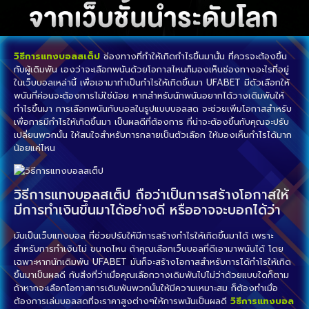
วิธีการแทงบอลสเต็ป
ช่องทางที่ทำให้เกิดกำไรขึ้นมานั้น ที่ควรจะต้องขึ้น
กับผู้เดิมพัน เองว่าจะเลือกพนันด้วยโอกาสไหนก็มองเห็นช่องทางอะไรที่อยู่
ในเว็บบอลเหล่านี้ เพื่อเอามาทำเป็นกำไรให้เกิดขึ้นมา UFABET มีตัวเลือกให้
พนันที่ค่อนจะต้องการไม่ใช่น้อย หากสำหรับนักพนันอยากได้วางเดิมพันให้
กำไรขึ้นมา การเลือกพนันกับบอลในรูปแบบบอลสด จะช่วยเพิ่มโอกาสสำหรับ
เพื่อการมีกำไรให้เกิดขึ้นมา เป็นผลดีที่ต้องการ ที่น่าจะต้องขึ้นกับคุณจะปรับ
เปลี่ยนพวกนั้น ให้สนใจสำหรับการกลายเป็นตัวเลือก ให้มองเห็นกำไรได้มาก
น้อยแค่ไหน
วิธีการแทงบอลสเต็ป ถือว่าเป็นการสร้างโอกาสให้
มีการทำเงินขึ้นมาได้อย่างดี หรืออาจจะบอกได้ว่า
มันเป็นเว็บแทงบอล ที่ช่วยปรับให้มีการสร้างกำไรให้เกิดขึ้นมาได้ เพราะ
สำหรับการทำเงินไม่ ขนาดไหน ถ้าคุณเลือกเว็บบอลที่ดีเอามาพนันได้ โดย
เฉพาะหากนักเดิมพัน UFABET มันก็จะสร้างโอกาสสำหรับการได้กำไรให้เกิด
ขึ้นมาเป็นผลดี กับสิ่งที่ว่าเมื่อคุณเลือกวางเดิมพันไปไม่ว่าด้วยแบบใดก็ตาม
ถ้าหากจะเลือกโอกาสการเดิมพันพวกนั้นให้มีความเหมาะสม ก็ต้องทำเมื่อ
ต้องการเล่นบอลสดที่จะราคาสูงต่างๆให้การพนันเป็นผลดี
วิธีการแทงบอล