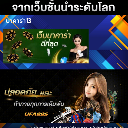
บาคาร่า13
รวมข่าวสาร วงการพนัน คาสิโนออนไลน์ สล็อต แทงบอล
บาคาร่า ufabet
อัพเดทข่าวสารทุกวัน 24 ช