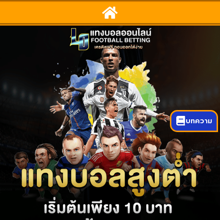
บทความ