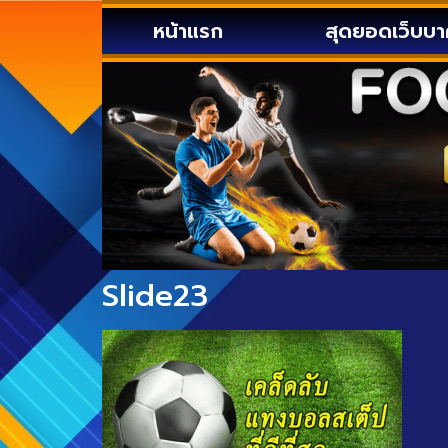
หน้าแรก
สุดยอดเว็บบา
Slide23