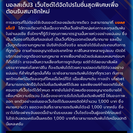
บอลสเต็ป3 เว็บไซต์ได้จัดโปรโมชั่นสุดพิเศษเพื่อ
ต้อนรับสมาชิกใหม่
การลงทุนที่ไม่ต้องใช้เงินของตัวเองแม้แต่บาทเดียว จะสามารถมาที่
บอลส
เต็ป3
ได้ทางเดียวเท่านั้นเนื่องจากเป็นเว็บยักษ์ใหญ่แห่งการลงทุนเดิมพัน
ในย่านเอเชีย ซึ่งใครๆก็รู้ดีว่าคุณภาพมาตรฐานนั้นหายห่วงอย่างแน่นอน ซึ่ง
เป็นเว็บตรงที่ไม่ขึ้นกับเอเย่นต์ เป็นเว็บที่มีทุนจดทะเบียนที่มากมาย และเป็น
เว็บถูกต้องตามกฎหมาย มีบริษัทจัดตั้งจริง แถมยังได้รับใบประกอบกิจการ
ที่ถูกต้อง ตามคำขออนุญาตในประเทศไทย คาสิโนหลากหลายรูปแบบ เปิดให้
บริการอย่างถูกต้องตามกฎหมาย หากเพื่อนๆยังมัวแต่เล่นแบบหลบๆซ่อนๆ
ก็ถือได้ว่า อาจจะเป็นความเสี่ยงกับการถูกจับกุม แต่ถ้าได้ลองมาสัมผัส
บรรยากาศแห่งโลกคาสิโน ก็จะเดิมพันได้ด้วยความปลอดภัยไร้กังวลอย่าง
แน่นอน ที่สำคัญที่สุดนั่นก็คือ เรายังสามารถเดิมพันได้ทุกที่ทุกเวลา กับการ
พกโทรศัพท์มือถือลงทุนที่ไหนเมื่อไหร่ก็ได้ เมื่อเพื่อนๆเดิน ทางเข้า ufabet
ก็สามารถกดสิทธิ์รับโปรโมชั่นเดิมพันฟรีได้เลย และเพียงแค่ทำยอดเทิร์นให้
ครบตามที่เว็บไซต์ได้กำหนด หากยังไม่เข้าใจผมต้องขออนุญาตอธิบายให้
เพื่อนๆมีความชัดเจน ในเรื่องของการรับโปรโมชั่นเดิมพันฟรีนี้ ให้มองภาพ
ออก ยกตัวอย่างเช่นของเว็บไซต์ได้มอบเครดิตให้จำนวน 1,000 บาท ซึ่ง
หมายความว่า ยอดวงเงินที่เราสามารถเดิมพันได้จะมี 1,000 บาทครับ ซึ่ง
เราไม่ต้องฝากเงินยอดนี้เข้ามาในระบบเลย เว็บไซต์จะเป็นผู้ออกให้ก่อนแต่
ไม่ใช่เงินสดนะครับเป็นเครดิต 1,000 บาทที่เราสามารถเดิมพันได้เหมือนปกติ
นี่แหละครับ