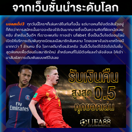
บอลสเต็ป3
ทุกวันนี้ใครๆก็เล่นคาสิโนกันทั้งนั้น แต่บางคนก็ยังตัดสินใจอยู่
ก็คิดว่าการสมัครนั้นอาจจะต้องใช้เงินมากมายซึ่งเป็นความคิดที่ผิดถนัดเลย
ครับ สำหรับเว็บดีๆ ที่เราจะพบกับ ทางเข้า ufabet ซึ่งเป็นเว็บไซต์ออนไลน์
เปิดให้บริการเดิมพันทุกชนิดและมีสมาชิกล้นหลาม โดยเฉพาะในประเทศไทยมี
มากกว่า 1 ล้านคน ซึ่ง โอกาสดีมาถึงแล้วครับ วันนี้เว็บไซต์ได้จัดโปรโมชั่น
สุดพิเศษเพื่อต้อนรับสมาชิกใหม่ สำหรับคนที่ไม่มีตังค์และกำลังลังเล ให้เข้า
มาสัมผัสการเดิมพันแบบฟรีไปเลย