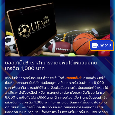
บทความ
บอลสเต็ป3 เราสามารถเดิมพันได้เหมือนปกติ
เครดิต 1,000 บาท
จากนั้นทำยอดเทิร์นครับผม ซึ่งทางเว็บไซต์
บอลสเต็ป3
อาจจะกำหนดให้
เป็นตัวเลขกลมๆ นั่นก็คือ อันนี้สมมุตินะครับยอดเทิร์นเป็นจำนวน 8,000
บาท เพื่อนๆก็สามารถปฏิบัติตามเงื่อนไขด้วยการเดิมพันแบบปกตินี่แหละ ไม่
ว่าเงินจะได้หรือจะเสียสำหรับการลงทุนในแต่ละครั้งยอดเงินที่รวมกันครบ
8,000 บาทซึ่งถือได้ว่าปฏิบัติตามกติกาครบถ้วน เมื่อทำตามขั้นตอนสำเร็จ
แล้วเงินที่เป็นเครดิต 1,000 บาทก็จะกลายเป็นเงินสดให้เพื่อนๆนำไปลงทุน
ต่อได้ทันที เพียงแค่ขั้นตอนไม่ยาก และยังได้สนุกกับการลงทุนด้วยความ
ปลอดภัย จะมีที่ ทางเข้า ufabet เท่านั้น เพราะเว็บไซต์อื่น จะไม่สามารถจัด