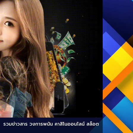
รวมข่าวสาร วงการพนัน คาสิโนออนไลน์ สล็อต แทงบอล
บาคาร่า