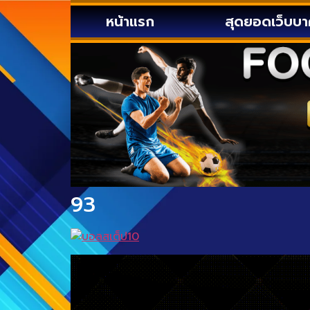
หน้าแรก
สุดยอดเว็บบา
93