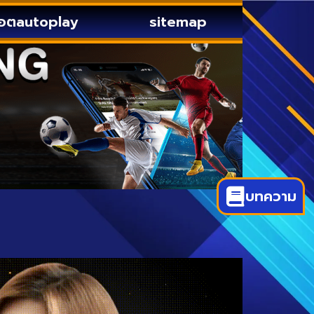
็อตautoplay
sitemap
บทความ