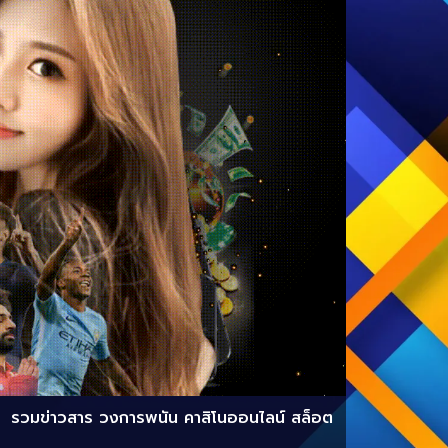
รวมข่าวสาร วงการพนัน คาสิโนออนไลน์ สล็อต แทงบอล
บาคาร่า