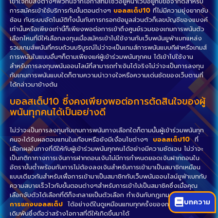
เข้าใจกับสิ่งต่างๆพวกนี้จากโอกาสที่มีโชว์อยู่หน้าเว็บอยู่กับข้อจำกัดสำหรับ
การสมัครเข้าใช้บริการกับขั้นตอนต่างๆ
บอลสเต็ป10
ที่ไม่มีความยุ่งยากซับ
ซ้อน กับระบบอัตโนมัติทั้งนั้นกับการกรอกข้อมูลส่วนตัวก็เลขบัญชีของแบงค์
เท่านั้นหรือเพียงเท่านี้ก็เพียงพอต่อการเข้าถึงศูนย์รวมของเกมการพนันตัว
เลือกไหนที่มีให้เลือกลงทุนเมื่อสมัครเข้าไปใช้งานกับเว็บพนันยูฟ่าเบทแหล่ง
รวมเกมส์พนันที่ครบถ้วนบริบูรณ์ไม่ว่าจะเป็นเกมส์การพนันแบบกีฬาหรือเกมส์
การพนันในแบบอื่นๆก็ตามเพียงแค่ผู้เข้าร่วมพนันทุกคน ได้เข้าไปใช้งาน
สำหรับการลงทุนพนันออนไลน์ที่สามารถทำเงินได้จริงไม่ว่าจะเป็นการลงทุน
กับเกมการพนันแบบใดก็ตามความน่าวางใจหรือความเด่นชัดของเว็บตามที่
ได้กล่าวมาข้างต้น
บอลสเต็ป10 ซึ่งคงเพียงพอต่อการตัดสินใจของผู้
พนันทุกคนได้เป็นอย่างดี
ไม่ว่าจะเป็นการลงทุนกับเกมการพนันทางเลือกใดก็ตามนั้นผู้เข้าร่วมพนันทุก
คนจะได้รับผลตอบแทนในเกือบหรือยังมีเงื่อนไขต่างๆ
บอลสเต็ป10
ที่
เลือกผลในทางที่ดีให้กับผู้เข้าร่วมพนันทุกคนได้อย่างมีความชัดเจน ไม่ว่าจะ
เป็นกติกาทางการเงินการฝากถอนเงินไม่มีการกำหนดยอดเงินฝากถอนใน
อัตราขั้นต่ำพร้อมกับการไม่ต้องลงเงินสำหรับการเข้ามาเป็นสมาชิกเหมือน
แบบเดียวกันสำหรับเพื่อการเข้ามาเป็นสมาชิกกับเว็บพนันออนไลน์ยูฟ่าเบทกับ
ความสบายเร็วไวกับขั้นตอนต่างๆสำหรับการเข้าไปเป็นสมาชิคซึ่งเมื่อคุณ
เลือกจับตัวได้เลือกที่ดีก็จะกลายเป็นตัวเลือก ทำเงินกับกฎเกมต่างๆ
วิธี
บทความ
การแทงบอลสเต็ป
ได้อย่างดีในดูเหมือนแทบทุกครั้งของการเข้าไปวาง
เดิมพันซึ่งถือว่าสร้างโอกาสที่ดีให้เกิดขึ้นมาได้