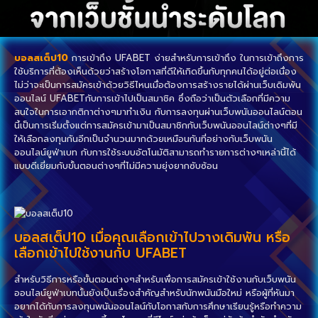
บอลสเต็ป10
การเข้าถึง UFABET ง่ายสำหรับการเข้าถึง ในการเข้าถึงการ
ใช้บริการที่ต้องเห็นด้วยว่าสร้างโอกาสที่ดีให้เกิดขึ้นกับทุกคนได้อยู่ต่อเนื่อง
ไม่ว่าจะเป็นการสมัครเข้าด้วยวิธีไหนเมื่อต้องการสร้างรายได้ผ่านเว็บเดิมพัน
ออนไลน์ UFABETกับการเข้าไปเป็นสมาชิค ซึ่งถือว่าเป็นตัวเลือกที่มีความ
สนใจในการเอากติกาต่างๆมาทำเงิน กับการลงทุนผ่านเว็บพนันออนไลน์ตอน
นี้เป็นการเริ่มตั้งแต่การสมัครเข้ามาเป็นสมาชิกกับเว็บพนันออนไลน์ต่างๆที่มี
ให้เลือกลงทุนกันอีกเป็นจำนวนมากด้วยเหมือนกันที่อย่างกับเว็บพนัน
ออนไลน์ยูฟ่าเบท กับการใช้ระบบอัตโนมัติสามารถทำรายการต่างๆเหล่านี้ได้
แบบดีเยี่ยมกับขั้นตอนต่างๆที่ไม่มีความยุ่งยากซับซ้อน
บอลสเต็ป10 เมื่อคุณเลือกเข้าไปวางเดิมพัน หรือ
เลือกเข้าไปใช้งานกับ UFABET
สำหรับวิธีการหรือขั้นตอนต่างๆสำหรับเพื่อการสมัครเข้าใช้งานกับเว็บพนัน
ออนไลน์ยูฟ่าเบทนั้นยังเป็นเรื่องสำคัญสำหรับนักพนันมือใหม่ หรือผู้ที่หันมา
อยากได้กับการลงทุนพนันออนไลน์กับโอกาสกับการศึกษาเรียนรู้หรือทำความ