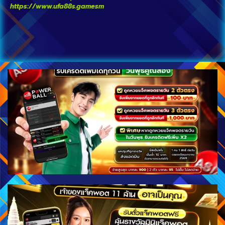
https://www.ufa88s.gamesm