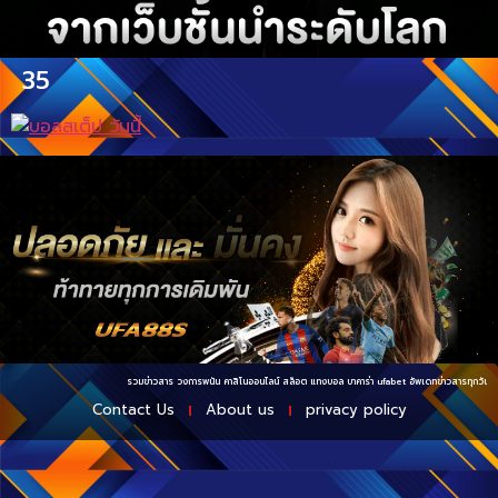
35
รวมข่าวสาร วงการพนัน คาสิโนออนไลน์ สล็อต แทงบอล
บาคาร่า ufabet
อัพเดทข่าวสารทุกวัน 24 
Contact Us
About us
privacy policy