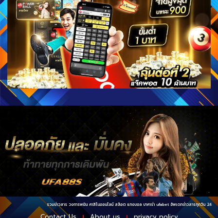
รวมข่าวสาร วงการพนัน คาสิโนออนไลน์ สล็อต แทงบอล
บาคาร่า ufabet
อัพเดทข่าวสารทุกวัน 24 ชั่วโมง
Contact Us
About us
privacy policy