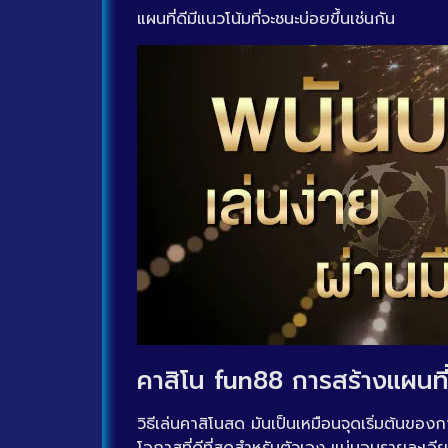
แผนที่ดีมีแนวโน้มที่จะชนะบ่อยขึ้นเช่นกัน
คาสิโน fun88 การสร้างแผนที่ด
วิธีเล่นคาสิโนสด มันเป็นเหมือนจุดเริ่มต้นของ