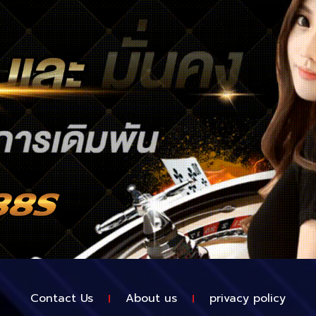
รวม
Contact Us
About us
privacy policy