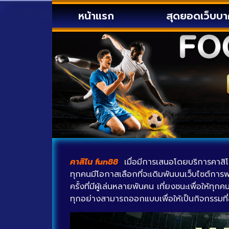
หน้าแรก
สุดยอดเว็บบา
คาสิโน fun88
เมื่อมีการเสนอโดยบริการคาสิโ
ทุกคนมีโอกาสเลือกที่จะเดิมพันบนเว็บไซต์การพ
ครั้งที่มีผู้เล่นหลายพันคน เที่ยงชนะเพื่อให้
ทุกอย่างสามารถออกแบบเพื่อให้เป็นกิจกรรมที่ส