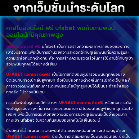
คาสิโนออนไลน์ ฟรี ufabet พบกับเกมพนัน
ออนไลน์ที่มีคุณภาพสูง
คาสิโนออนไลน์ ฟรี
ufabet เป็นการสร้างความหลากหลายของช่องทาง
เข้าใช้บริการ เพื่อเป็นการอำนวยความสะดวกให้กับผู้เล่นพนันที่มีความรู้และ
ความเข้าใจที่แตกต่างกัน คือ การสร้างความรวดเร็วในการใช้งานให้กับผู้เข้า
ร่วมพนันทุกคนได้อย่างดีเยี่ยม
UFABET แจกเครดิตฟรี
เป็นโอกาสที่ดีของผู้เข้าร่วมพนันทุกคนอย่าง
ชัดเจนกับทางเข้าเล่นยูฟ่าเบท ซึ่งเป็นช่องทางต่างๆในการเข้าถึงเว็บ และก็
การวางเดิมพันกับเกมการเดิมพันออนไลน์ทุกรูปแบบได้เป็นประจำสม่ำเสมอ
ทุกครั้ง ไม่ว่าจะเป็นเกม
การเดิมพันในรูปแบบกีฬาต่างๆ
UFABET แจกเครดิตฟรี
หรือเกมการเดิม
พันในรูปแบบต่างๆที่มีการถ่ายทอดสดผ่านคาสิโนออนไลน์ยูฟ่าเบทที่ถูกรวมไว้
เยอะๆ เพื่อเป็นการตอบโจทย์ความต้องการของผู้เล่นพนันเป็นจำนวนมาก
ทางเข้า ufabet ในความทันสมัยของเทคโนโลยีในขณะนี้
ซึ่งมีหน้าที่สำคัญในการเล่นพนันได้โดยตรงเหมือนกับทางเข้าเล่นยูฟ่าเบท
UFABET แจกเครดิตฟรี
ซึ่งเป็นการได้สัมผัสกับเว็บพนันออนไลน์ ซึ่งเป็น