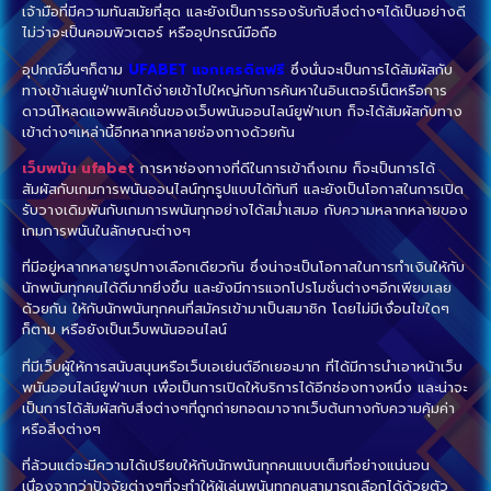
เจ้ามือที่มีความทันสมัยที่สุด และยังเป็นการรองรับกับสิ่งต่างๆได้เป็นอย่างดี
ไม่ว่าจะเป็นคอมพิวเตอร์ หรืออุปกรณ์มือถือ
อุปกณ์อื่นๆก็ตาม
UFABET แจกเครดิตฟรี
ซึ่งนั่นจะเป็นการได้สัมผัสกับ
ทางเข้าเล่นยูฟ่าเบทได้ง่ายเข้าไปใหญ่กับการค้นหาในอินเตอร์เน็ตหรือการ
ดาวน์โหลดแอพพลิเคชั่นของเว็บพนันออนไลน์ยูฟ่าเบท ก็จะได้สัมผัสกับทาง
เข้าต่างๆเหล่านี้อีกหลากหลายช่องทางด้วยกัน
เว็บพนัน ufabet
การหาช่องทางที่ดีในการเข้าถึงเกม ก็จะเป็นการได้
สัมผัสกับเกมการพนันออนไลน์ทุกรูปแบบได้ทันที และยังเป็นโอกาสในการเปิด
รับวางเดิมพันกับเกมการพนันทุกอย่างได้สม่ำเสมอ กับความหลากหลายของ
เกมการพนันในลักษณะต่างๆ
ที่มีอยู่หลากหลายรูปทางเลือกเดียวกัน ซึ่งน่าจะเป็นโอกาสในการทำเงินให้กับ
นักพนันทุกคนได้ดีมากยิ่งขึ้น และยังมีการแจกโปรโมชั่นต่างๆอีกเพียบเลย
ด้วยกัน ให้กับนักพนันทุกคนที่สมัครเข้ามาเป็นสมาชิก โดยไม่มีเงื่อนไขใดๆ
ก็ตาม หรือยังเป็นเว็บพนันออนไลน์
ที่มีเว็บผู้ให้การสนับสนุนหรือเว็บเอเย่นต์อีกเยอะมาก ที่ได้มีการนำเอาหน้าเว็บ
พนันออนไลน์ยูฟ่าเบท เพื่อเป็นการเปิดให้บริการได้อีกช่องทางหนึ่ง และน่าจะ
เป็นการได้สัมผัสกับสิ่งต่างๆที่ถูกถ่ายทอดมาจากเว็บต้นทางกับความคุ้มค่า
หรือสิ่งต่างๆ
ที่ล้วนแต่จะมีความได้เปรียบให้กับนักพนันทุกคนแบบเต็มที่อย่างแน่นอน
เนื่องจากว่าปัจจัยต่างๆที่จะทำให้ผู้เล่นพนันทุกคนสามารถเลือกได้ด้วยตัว